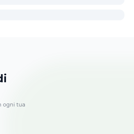
di
n ogni tua