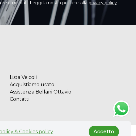
e i tuoi dati. Leggi la nostra politica sulla
privacy policy
.
Lista Veicoli
Acquistiamo usato
Assistenza Bellani Ottavio
Contatti
policy & Cookies policy
Accetto