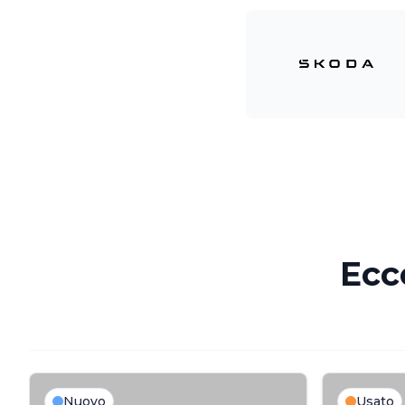
Ecc
Nuovo
Usato