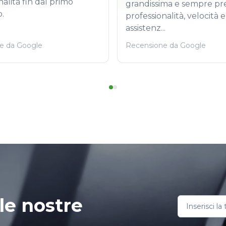
nalità fin dal primo
grandissima e sempre pr
.
professionalità, velocità e
assistenz...
e da Google
Recensione da Google
le nostre