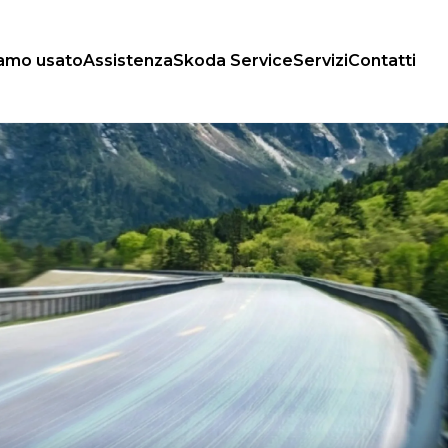
iamo usato
Assistenza
Skoda Service
Servizi
Contatti