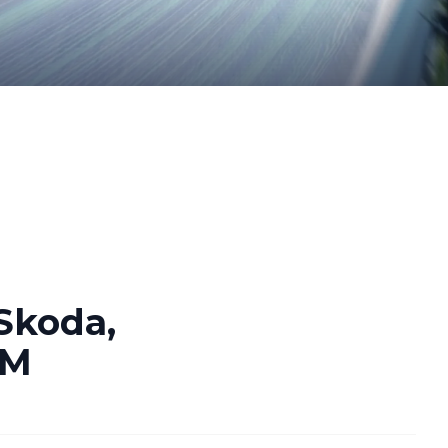
 Skoda,
WM