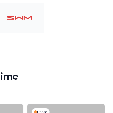
time
Usato