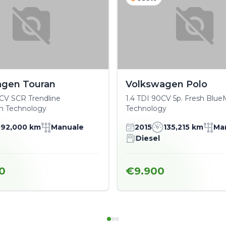
agen Touran
Volkswagen Polo
5 CV SCR Trendline
1.4 TDI 90CV 5p. Fresh Blue
n Technology
Technology
92,000 km
Manuale
2015
135,215 km
Ma
Diesel
0
€9.900