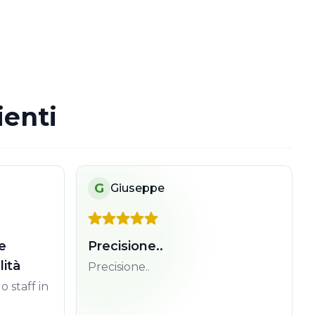
ienti
G
Giuseppe
e
Precisione..
lità
Precisione..
o staff in