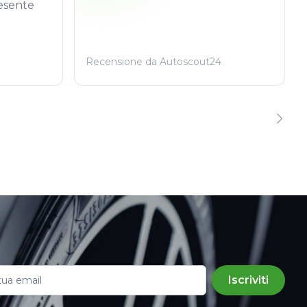
esente
Recensione da Autoscout24
Iscriviti