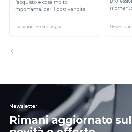
professio
l'acquisto e cosa molto
momento
importante, per il post vendita.
Recensione da Google
Recension
Newsletter
Rimani aggiornato sul
novità e offerte