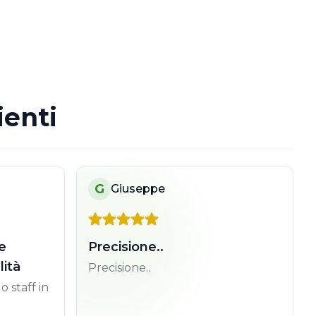
ienti
G
Giuseppe
e
Precisione..
lità
Precisione..
o staff in