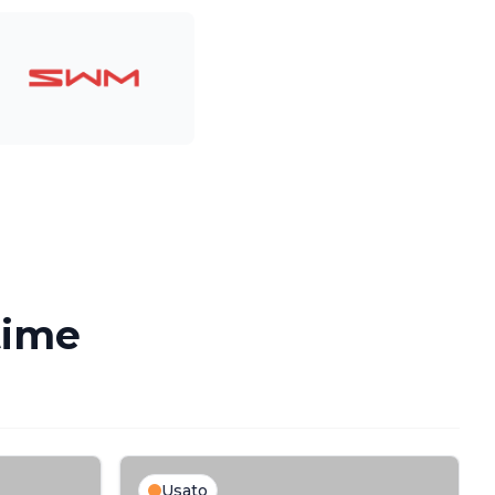
time
Usato