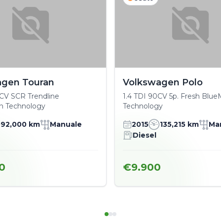
agen Touran
Volkswagen Polo
5 CV SCR Trendline
1.4 TDI 90CV 5p. Fresh Blue
n Technology
Technology
92,000 km
Manuale
2015
135,215 km
Ma
Diesel
0
€9.900