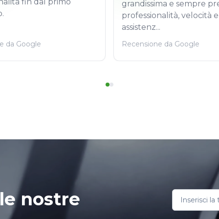
nalità fin dal primo
grandissima e sempre pr
.
professionalità, velocità e
assistenz...
e da Google
Recensione da Google
le nostre