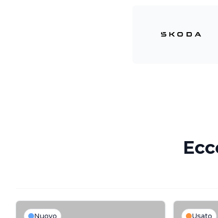
Ecc
Nuovo
Usato