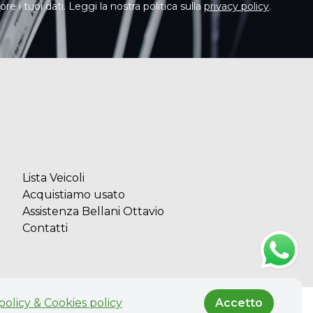
e i tuoi dati. Leggi la nostra politica sulla
privacy policy
.
Lista Veicoli
Acquistiamo usato
Assistenza Bellani Ottavio
Contatti
policy & Cookies policy
Accetto