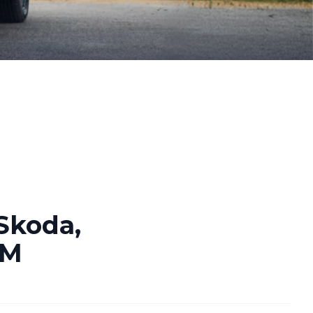
 Skoda,
WM