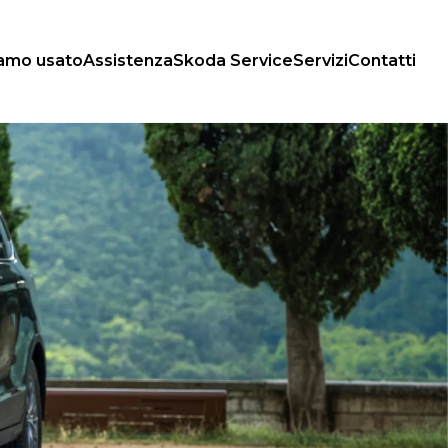
iamo usato
Assistenza
Skoda Service
Servizi
Contatti