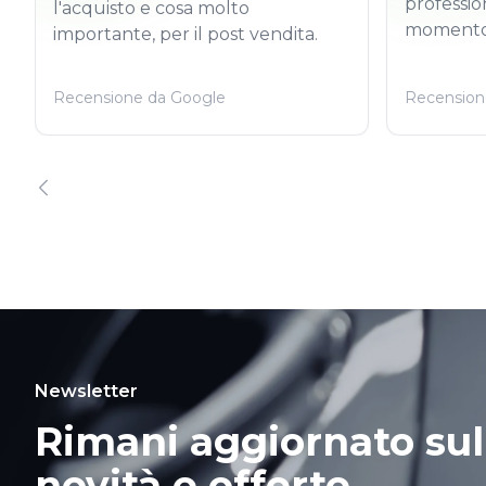
professio
l'acquisto e cosa molto
momento
importante, per il post vendita.
Recensione da Google
Recension
Newsletter
Rimani aggiornato sul
novità e offerte