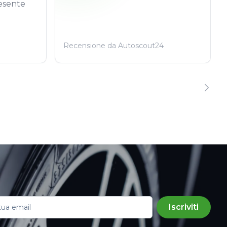
esente
Recensione da Autoscout24
Iscriviti