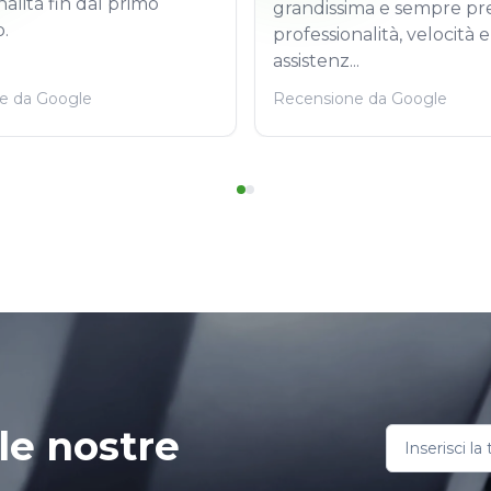
nalità fin dal primo
grandissima e sempre pr
.
professionalità, velocità e
assistenz...
e da Google
Recensione da Google
le nostre