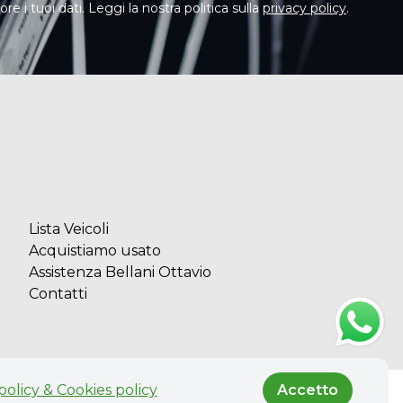
e i tuoi dati. Leggi la nostra politica sulla
privacy policy
.
Lista Veicoli
Acquistiamo usato
Assistenza Bellani Ottavio
Contatti
policy & Cookies policy
Accetto