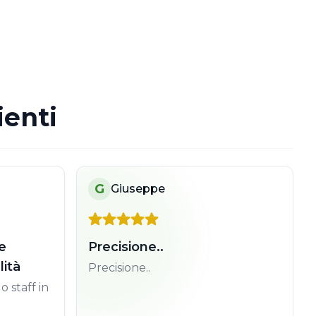
ienti
G
Giuseppe
e
Precisione..
lità
Precisione..
o staff in