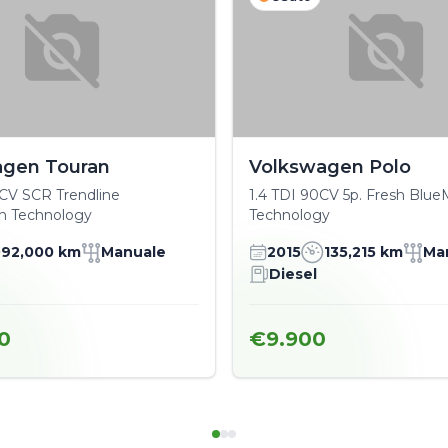
agen Touran
Volkswagen Polo
5 CV SCR Trendline
1.4 TDI 90CV 5p. Fresh Blue
n Technology
Technology
92,000 km
Manuale
2015
135,215 km
Ma
Diesel
0
€9.900