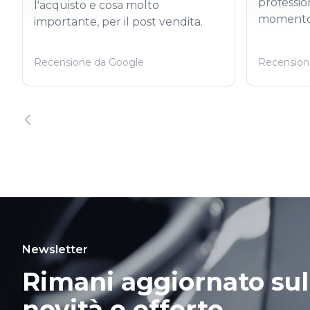
professio
l'acquisto e cosa molto
momento
importante, per il post vendita.
Recensione da Google
Recension
Newsletter
Rimani aggiornato sul
novità e offerte