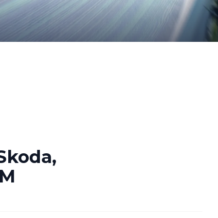
 Skoda,
WM