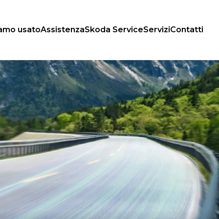
iamo usato
Assistenza
Skoda Service
Servizi
Contatti