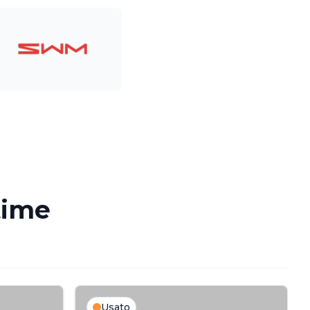
time
Usato