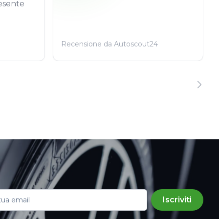
esente
Recensione da Autoscout24
Iscriviti